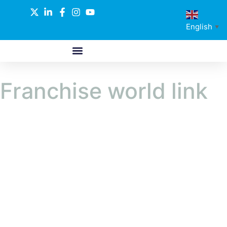
English
▼
ABOUT US
GLOBAL NETWORK
OUR SELECTED PARTNERS
Franchise world link