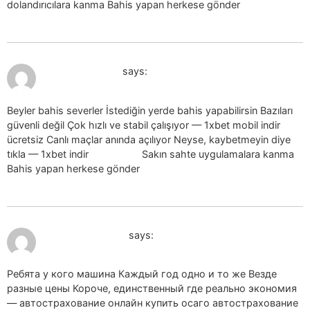
dolandırıcılara kanma Bahis yapan herkese gönder
July 19, 2026 at 7:17 am
1xbet indir_zvsr
says:
Beyler bahis severler İstediğin yerde bahis yapabilirsin Bazıları
güvenli değil Çok hızlı ve stabil çalışıyor — 1xbet mobil indir
ücretsiz Canlı maçlar anında açılıyor Neyse, kaybetmeyin diye
tıkla — 1xbet indir
1xbet indir
Sakın sahte uygulamalara kanma
Bahis yapan herkese gönder
July 19, 2026 at 7:20 am
kypit osago_sbPr
says:
Ребята у кого машина Каждый год одно и то же Везде
разные цены Короче, единственный где реально экономия
— автострахование онлайн купить осаго автострахование