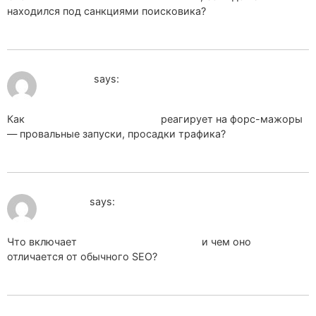
находился под санкциями поисковика?
June 11, 2026 at 10:03 pm
ma1_zzPa
says:
Как
маркетинговое агентство
реагирует на форс-мажоры
— провальные запуски, просадки трафика?
June 12, 2026 at 8:40 am
gps_vfPt
says:
Что включает
Гео продвижение сайта
и чем оно
отличается от обычного SEO?