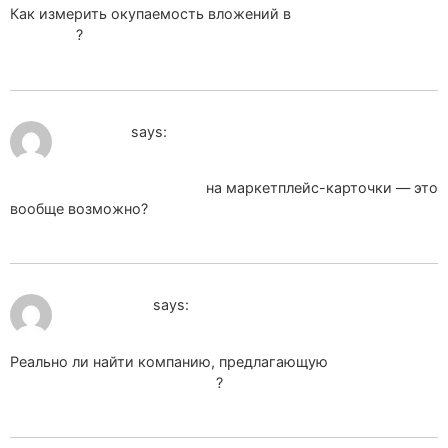
Как измерить окупаемость вложений в
SEO продвижение
под ключ
?
July 16, 2026 at 5:54 am
spz_lxMa
says:
Seo продвижение заказать
на маркетплейс-карточки — это
вообще возможно?
July 18, 2026 at 1:35 pm
pssozr_tuMl
says:
Реально ли найти компанию, предлагающую
продвижение
сайта с оплатой за результат
?