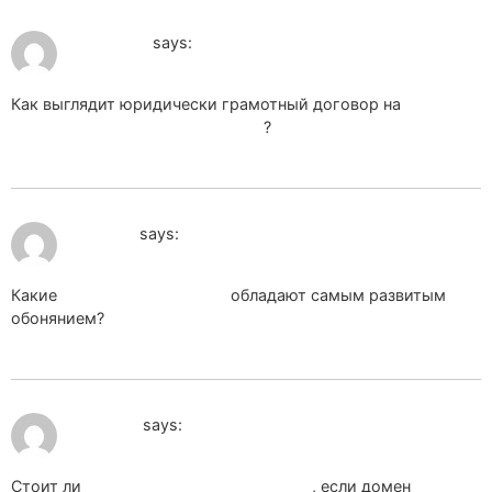
May 30, 2026 at 9:45 pm
pssg_xuor
says:
Как выглядит юридически грамотный договор на
продвижение сайта с гарантией
?
June 4, 2026 at 7:30 pm
pet_ojPa
says:
Какие
домашние животные
обладают самым развитым
обонянием?
June 9, 2026 at 9:57 am
zps_kdPr
says:
Стоит ли
заказать продвижение сайта
, если домен