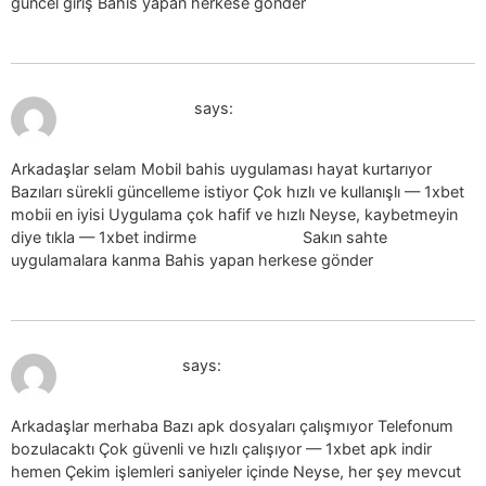
güncel giriş Bahis yapan herkese gönder
July 19, 2026 at 7:57 pm
1xbet indir_nbSl
says:
Arkadaşlar selam Mobil bahis uygulaması hayat kurtarıyor
Bazıları sürekli güncelleme istiyor Çok hızlı ve kullanışlı — 1xbet
mobii en iyisi Uygulama çok hafif ve hızlı Neyse, kaybetmeyin
diye tıkla — 1xbet indirme
1xbet indirme
Sakın sahte
uygulamalara kanma Bahis yapan herkese gönder
July 19, 2026 at 8:12 pm
1xbet apk_fnSl
says:
Arkadaşlar merhaba Bazı apk dosyaları çalışmıyor Telefonum
bozulacaktı Çok güvenli ve hızlı çalışıyor — 1xbet apk indir
hemen Çekim işlemleri saniyeler içinde Neyse, her şey mevcut