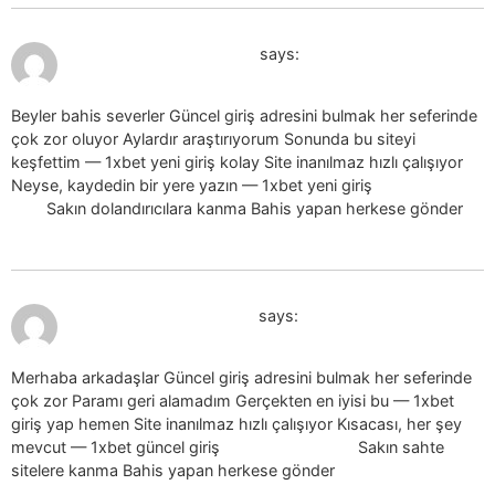
July 19, 2026 at 1:47 pm
1xbet guncel giris_vmEn
says:
Beyler bahis severler Güncel giriş adresini bulmak her seferinde
çok zor oluyor Aylardır araştırıyorum Sonunda bu siteyi
keşfettim — 1xbet yeni giriş kolay Site inanılmaz hızlı çalışıyor
Neyse, kaydedin bir yere yazın — 1xbet yeni giriş
1xbet yeni
giriş
Sakın dolandırıcılara kanma Bahis yapan herkese gönder
July 19, 2026 at 2:40 pm
1xbet guncel giris_gwKr
says:
Merhaba arkadaşlar Güncel giriş adresini bulmak her seferinde
çok zor Paramı geri alamadım Gerçekten en iyisi bu — 1xbet
giriş yap hemen Site inanılmaz hızlı çalışıyor Kısacası, her şey
mevcut — 1xbet güncel giriş
1xbet güncel giriş
Sakın sahte
sitelere kanma Bahis yapan herkese gönder