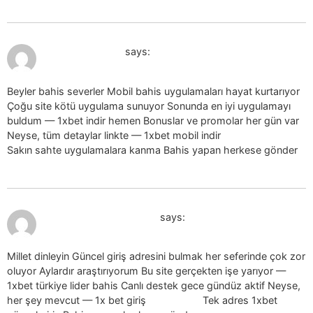
July 19, 2026 at 4:47 pm
1xbet indir_nzsr
says:
Beyler bahis severler Mobil bahis uygulamaları hayat kurtarıyor
Çoğu site kötü uygulama sunuyor Sonunda en iyi uygulamayı
buldum — 1xbet indir hemen Bonuslar ve promolar her gün var
Neyse, tüm detaylar linkte — 1xbet mobil indir
1xbet mobil indir
Sakın sahte uygulamalara kanma Bahis yapan herkese gönder
July 19, 2026 at 5:04 pm
1xbet guncel giris_jbEn
says:
Millet dinleyin Güncel giriş adresini bulmak her seferinde çok zor
oluyor Aylardır araştırıyorum Bu site gerçekten işe yarıyor —
1xbet türkiye lider bahis Canlı destek gece gündüz aktif Neyse,
her şey mevcut — 1x bet giriş
1x bet giriş
Tek adres 1xbet