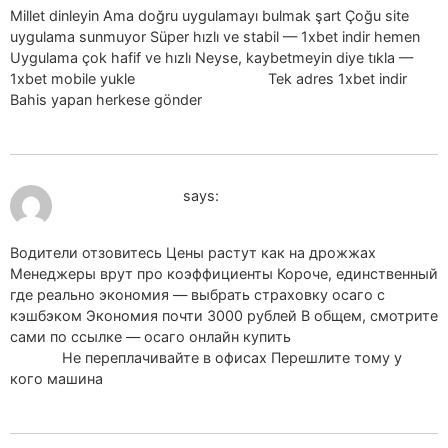
Millet dinleyin Ama doğru uygulamayı bulmak şart Çoğu site
uygulama sunmuyor Süper hızlı ve stabil — 1xbet indir hemen
Uygulama çok hafif ve hızlı Neyse, kaybetmeyin diye tıkla —
1xbet mobile yukle
1xbet mobile yukle
Tek adres 1xbet indir
Bahis yapan herkese gönder
July 19, 2026 at 9:25 am
kypit osago_jbPr
says:
Водители отзовитесь Цены растут как на дрожжах
Менеджеры врут про коэффициенты Короче, единственный
где реально экономия — выбрать страховку осаго с
кэшбэком Экономия почти 3000 рублей В общем, смотрите
сами по ссылке — осаго онлайн купить
осаго онлайн
купить
Не переплачивайте в офисах Перешлите тому у
кого машина