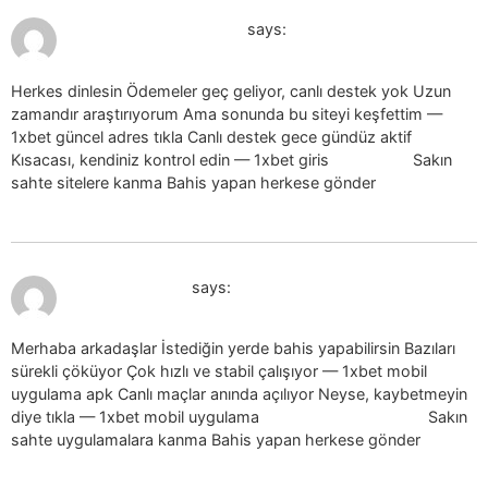
July 19, 2026 at 9:35 am
1xbet guncel giris_ktKr
says:
Herkes dinlesin Ödemeler geç geliyor, canlı destek yok Uzun
zamandır araştırıyorum Ama sonunda bu siteyi keşfettim —
1xbet güncel adres tıkla Canlı destek gece gündüz aktif
Kısacası, kendiniz kontrol edin — 1xbet giris
1xbet giris
Sakın
sahte sitelere kanma Bahis yapan herkese gönder
July 19, 2026 at 10:27 am
1xbet indir_qrsr
says:
Merhaba arkadaşlar İstediğin yerde bahis yapabilirsin Bazıları
sürekli çöküyor Çok hızlı ve stabil çalışıyor — 1xbet mobil
uygulama apk Canlı maçlar anında açılıyor Neyse, kaybetmeyin
diye tıkla — 1xbet mobil uygulama
1xbet mobil uygulama
Sakın
sahte uygulamalara kanma Bahis yapan herkese gönder