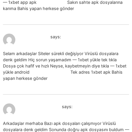
— 1xbet app apk
1xbet app apk
Sakın sahte apk dosyalarına
kanma Bahis yapan herkese gönder
July 19, 2026 at 8:13 pm
1xbet apk_hqSl
says:
Selam arkadaşlar Siteler sürekli değişiyor Virüslü dosyalara
denk geldim Hiç sorun yaşamadım — 1xbet yükle tek tıkla
Dosya çok hafif ve hızlı Neyse, kaybetmeyin diye tıkla — 1xbet
yükle android
1xbet yükle android
Tek adres 1xbet apk Bahis
yapan herkese gönder
July 19, 2026 at 8:16 pm
1xbet apk yukle_xxol
says:
Arkadaşlar merhaba Bazı apk dosyaları çalışmıyor Virüslü
dosyalara denk geldim Sonunda doğru apk dosyasını buldum —