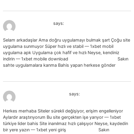
July 19, 2026 at 7:15 am
1xbet indir_uoel
says:
Selam arkadaşlar Ama doğru uygulamayı bulmak şart Çoğu site
uygulama sunmuyor Süper hızlı ve stabil — 1xbet mobil
uygulama apk Uygulama çok hafif ve hızlı Neyse, kendiniz
indirin — 1xbet mobile download
1xbet mobile download
Sakın
sahte uygulamalara kanma Bahis yapan herkese gönder
July 19, 2026 at 7:15 am
1xbet guncel giris_yhEn
says:
Herkes merhaba Siteler sürekli değişiyor, erişim engelleniyor
Aylardır araştırıyorum Bu site gerçekten işe yarıyor — 1xbet
türkiye lider bahis Site inanılmaz hızlı çalışıyor Neyse, kaydedin
bir yere yazın — 1xbet yeni giriş
1xbet yeni giriş
Sakın