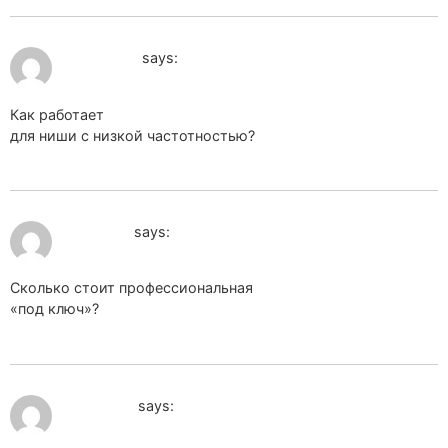
July 8, 2026 at 7:06 pm
psvps_qlKi
says:
Как работает
продвижение сайта в поисковых системах
для ниши с низкой частотностью?
July 8, 2026 at 8:05 pm
sos_qwOi
says:
Сколько стоит профессиональная
seo оптимизация сайта
«под ключ»?
July 13, 2026 at 7:43 pm
sppk_rdSr
says: