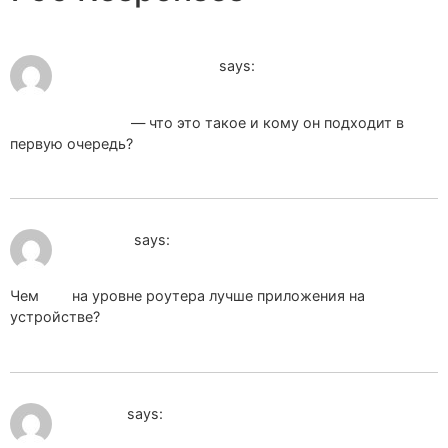
May 12, 2026 at 11:19 pm
kapsulnyj_dom_nmPa
says:
Капсульный дом
— что это такое и кому он подходит в
первую очередь?
May 18, 2026 at 9:02 pm
vpn_dePa
says:
Чем
Впн
на уровне роутера лучше приложения на
устройстве?
May 22, 2026 at 7:14 am
vpn_rjPa
says: