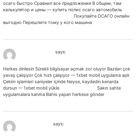
осаго быстро Сравнил все предложения В общем, там
калькулятор и цены — купить полис осаго автомобиль
купить полис осаго автомобиль
Покупайте ОСАГО онлайн
выгодно Перешлите тому у кого машина
July 19, 2026 at 9:06 am
1xbet indir_dson
says:
Herkes dinlesin Sürekli bilgisayar açmak zor oluyor Bazıları çok
yavaş çalışıyor Çok hızlı çalışıyor — 1xbet mobil uygulama apk
Çekim işlemleri saniyeler içinde Neyse, kaydedin kenarda
dursun — 1xbet mobil yükle
1xbet mobil yükle
Sakın sahte
uygulamalara kanma Bahis yapan herkese gönder
July 19, 2026 at 9:10 am
1xbet indir_drel
says: