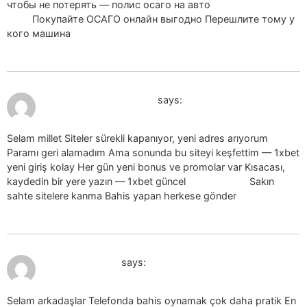
чтобы не потерять — полис осаго на авто
полис осаго на
авто
Покупайте ОСАГО онлайн выгодно Перешлите тому у
кого машина
July 19, 2026 at 12:03 pm
1xbet guncel giris_qcKr
says:
Selam millet Siteler sürekli kapanıyor, yeni adres arıyorum
Paramı geri alamadım Ama sonunda bu siteyi keşfettim — 1xbet
yeni giriş kolay Her gün yeni bonus ve promolar var Kısacası,
kaydedin bir yere yazın — 1xbet güncel
1xbet güncel
Sakın
sahte sitelere kanma Bahis yapan herkese gönder
July 19, 2026 at 12:59 pm
1xbet indir_ocel
says:
Selam arkadaşlar Telefonda bahis oynamak çok daha pratik En