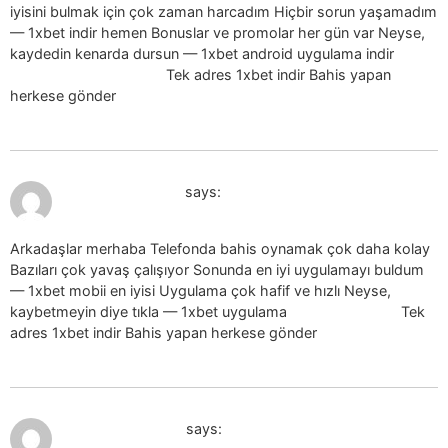
iyisini bulmak için çok zaman harcadım Hiçbir sorun yaşamadım
— 1xbet indir hemen Bonuslar ve promolar her gün var Neyse,
kaydedin kenarda dursun — 1xbet android uygulama indir
1xbet
android uygulama indir
Tek adres 1xbet indir Bahis yapan
herkese gönder
July 19, 2026 at 12:59 pm
1xbet indir_wcon
says:
Arkadaşlar merhaba Telefonda bahis oynamak çok daha kolay
Bazıları çok yavaş çalışıyor Sonunda en iyi uygulamayı buldum
— 1xbet mobii en iyisi Uygulama çok hafif ve hızlı Neyse,
kaybetmeyin diye tıkla — 1xbet uygulama
1xbet uygulama
Tek
adres 1xbet indir Bahis yapan herkese gönder
July 19, 2026 at 1:21 pm
kypit osago_qyPr
says: