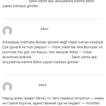
1xbet mobil apk
Sakın sahte apk dosyalarına kanma Bahis
yapan herkese gönder
July 19, 2026 at 10:54 pm
1xbet apk_hbSl
says:
Arkadaşlar merhaba Bazıları güvenli değil Hepsi zaman kaybıydı
Çok güvenli ve hızlı çalışıyor — 1xbet yükle tek tıkla Bonuslar ve
promolar her gün var Neyse, tüm detaylar linkte — 1xbet
download android
1xbet download android
Sakın sahte apk
dosyalarına kanma Bahis yapan herkese gönder
July 19, 2026 at 11:09 pm
mostbet_vbsr
says:
Народ всем привет Вечно то лаги Нервов потратил — мама
не горюй Короче, единственная где не кидают — mostbet