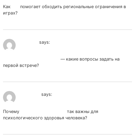
Как
впн
помогает обходить региональные ограничения в
играх?
May 24, 2026 at 1:05 pm
ma1_yrPa
says:
Маркетинговое агентство
— какие вопросы задать на
первой встрече?
May 27, 2026 at 4:12 pm
pet_mdPa
says:
Почему
домашние животные
так важны для
психологического здоровья человека?