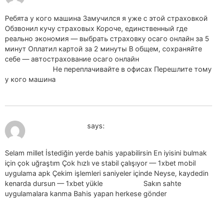
Ребята у кого машина Замучился я уже с этой страховкой
Обзвонил кучу страховых Короче, единственный где
реально экономия — выбрать страховку осаго онлайн за 5
минут Оплатил картой за 2 минуты В общем, сохраняйте
себе — автострахование осаго онлайн
автострахование
осаго онлайн
Не переплачивайте в офисах Перешлите тому
у кого машина
July 19, 2026 at 1:34 pm
1xbet indir_fmsr
says:
Selam millet İstediğin yerde bahis yapabilirsin En iyisini bulmak
için çok uğraştım Çok hızlı ve stabil çalışıyor — 1xbet mobil
uygulama apk Çekim işlemleri saniyeler içinde Neyse, kaydedin
kenarda dursun — 1xbet yükle
1xbet yükle
Sakın sahte
uygulamalara kanma Bahis yapan herkese gönder