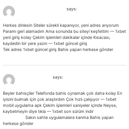
July 19, 2026 at 7:01 am
1xbet guncel giris_ggKr
says:
Herkes dinlesin Siteler sürekli kapanıyor, yeni adres arıyorum
Paramı geri alamadım Ama sonunda bu siteyi keşfettim — 1xbet
yeni giriş kolay Çekim işlemleri dakikalar içinde Kısacası,
kaydedin bir yere yazın — 1xbet güncel giriş
1xbet güncel giriş
Tek adres 1xbet güncel giriş Bahis yapan herkese gönder
July 19, 2026 at 7:06 am
1xbet indir_jmon
says:
Beyler bahisçiler Telefonda bahis oynamak çok daha kolay En
iyisini bulmak için çok araştırdım Çok hızlı çalışıyor — 1xbet
mobil uygulama apk Çekim işlemleri saniyeler içinde Neyse,
kaybetmeyin diye tıkla — 1xbet son sürüm indir
1xbet son
sürüm indir
Sakın sahte uygulamalara kanma Bahis yapan
herkese gönder