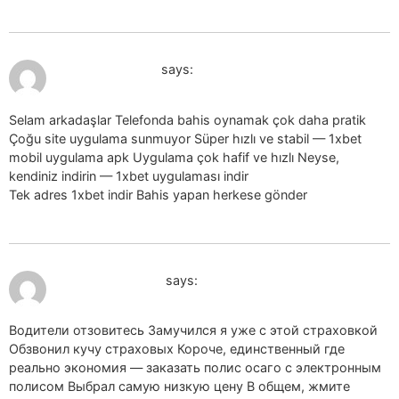
July 19, 2026 at 11:02 am
1xbet indir_owel
says:
Selam arkadaşlar Telefonda bahis oynamak çok daha pratik
Çoğu site uygulama sunmuyor Süper hızlı ve stabil — 1xbet
mobil uygulama apk Uygulama çok hafif ve hızlı Neyse,
kendiniz indirin — 1xbet uygulaması indir
1xbet uygulaması indir
Tek adres 1xbet indir Bahis yapan herkese gönder
July 19, 2026 at 11:26 am
kypit osago_oyPr
says:
Водители отзовитесь Замучился я уже с этой страховкой
Обзвонил кучу страховых Короче, единственный где
реально экономия — заказать полис осаго с электронным
полисом Выбрал самую низкую цену В общем, жмите