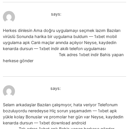
July 19, 2026 at 10:09 pm
1xbet indir_oySl
says:
Herkes dinlesin Ama doğru uygulamayı seçmek lazım Bazıları
virüslü Sonunda harika bir uygulama buldum — 1xbet mobil
uygulama apk Canlı maçlar anında açılıyor Neyse, kaydedin
kenarda dursun — 1xbet indir akıllı telefon uygulaması
1xbet
indir akıllı telefon uygulaması
Tek adres 1xbet indir Bahis yapan
herkese gönder
July 19, 2026 at 10:11 pm
1xbet apk_mzSl
says:
Selam arkadaşlar Bazıları çalışmıyor, hata veriyor Telefonum
bozuluyordu neredeyse Hiç sorun yaşamadım — 1xbet apk
yükle kolay Bonuslar ve promolar her gün var Neyse, kaydedin
kenarda dursun — 1xbet download android
1xbet download
android
Tek adres 1xbet apk Bahis yapan herkese gönder