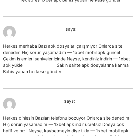
July 19, 2026 at 10:14 pm
1xbet apk yukle_wySt
says:
Herkes merhaba Bazı apk dosyaları çalışmıyor Onlarca site
denedim Hiç sorun yaşamadım — 1xbet mobil apk güncel
Çekim işlemleri saniyeler içinde Neyse, kendiniz indirin — 1xbet
apk yükle
1xbet apk yükle
Sakın sahte apk dosyalarına kanma
Bahis yapan herkese gönder
July 19, 2026 at 10:36 pm
1xbet apk yukle_suol
says:
Herkes dinlesin Bazıları telefonu bozuyor Onlarca site denedim
Hiç sorun yaşamadım — 1xbet apk indir ücretsiz Dosya çok
hafif ve hızlı Neyse, kaybetmeyin diye tıkla — 1xbet mobil apk