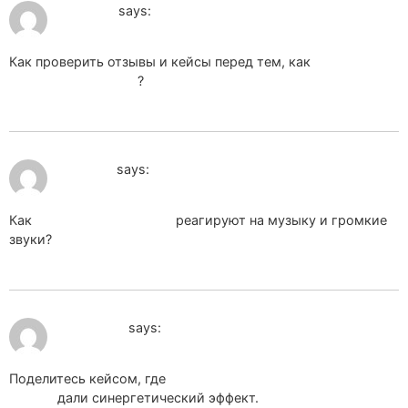
June 17, 2026 at 10:21 pm
zps_qxPr
says:
Как проверить отзывы и кейсы перед тем, как
заказать
продвижение сайта
?
June 18, 2026 at 12:55 pm
pet_jdPa
says:
Как
домашние животные
реагируют на музыку и громкие
звуки?
June 23, 2026 at 3:16 am
soips_efOl
says:
Поделитесь кейсом, где
seo оптимизация и продвижение
сайтов
дали синергетический эффект.