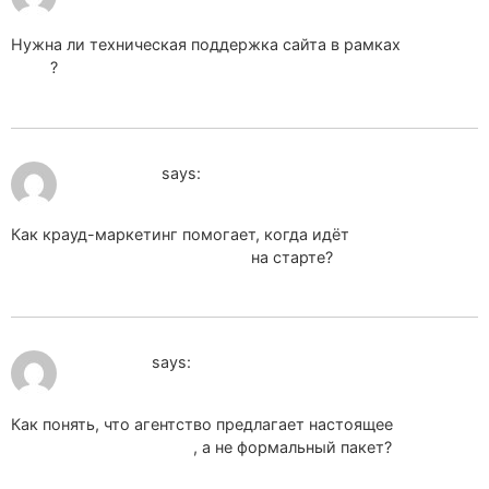
Нужна ли техническая поддержка сайта в рамках
seo под
ключ
?
July 6, 2026 at 11:01 pm
spms_nqSn
says:
Как крауд-маркетинг помогает, когда идёт
SEO
продвижение молодого сайта
на старте?
July 8, 2026 at 4:12 pm
sppk_cdSr
says:
Как понять, что агентство предлагает настоящее
SEO
продвижение под ключ
, а не формальный пакет?