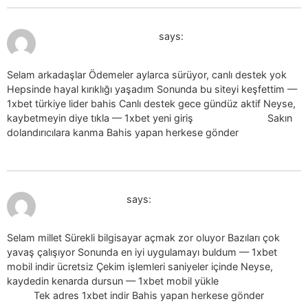
July 19, 2026 at 10:33 am
1xbet guncel giris_aaEn
says:
Selam arkadaşlar Ödemeler aylarca sürüyor, canlı destek yok
Hepsinde hayal kırıklığı yaşadım Sonunda bu siteyi keşfettim —
1xbet türkiye lider bahis Canlı destek gece gündüz aktif Neyse,
kaybetmeyin diye tıkla — 1xbet yeni giriş
1xbet yeni giriş
Sakın
dolandırıcılara kanma Bahis yapan herkese gönder
July 19, 2026 at 11:01 am
1xbet indir_fmon
says:
Selam millet Sürekli bilgisayar açmak zor oluyor Bazıları çok
yavaş çalışıyor Sonunda en iyi uygulamayı buldum — 1xbet
mobil indir ücretsiz Çekim işlemleri saniyeler içinde Neyse,
kaydedin kenarda dursun — 1xbet mobil yükle
1xbet mobil
yükle
Tek adres 1xbet indir Bahis yapan herkese gönder