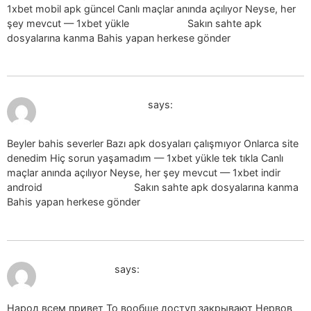
1xbet mobil apk güncel Canlı maçlar anında açılıyor Neyse, her
şey mevcut — 1xbet yükle
1xbet yükle
Sakın sahte apk
dosyalarına kanma Bahis yapan herkese gönder
July 19, 2026 at 8:19 pm
1xbet apk yukle_adSt
says:
Beyler bahis severler Bazı apk dosyaları çalışmıyor Onlarca site
denedim Hiç sorun yaşamadım — 1xbet yükle tek tıkla Canlı
maçlar anında açılıyor Neyse, her şey mevcut — 1xbet indir
android
1xbet indir android
Sakın sahte apk dosyalarına kanma
Bahis yapan herkese gönder
July 19, 2026 at 9:14 pm
mostbet_hesr
says:
Народ всем привет То вообще доступ закрывают Нервов