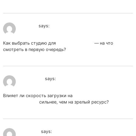
June 23, 2026 at 3:16 am
ss1_atPa
says:
Как выбрать студию для
создание сайтов
— на что
смотреть в первую очередь?
June 25, 2026 at 6:19 pm
spms_npSn
says:
Влияет ли скорость загрузки на
SEO продвижение
молодого сайта
сильнее, чем на зрелый ресурс?
June 25, 2026 at 8:10 pm
spk_pmKi
says: